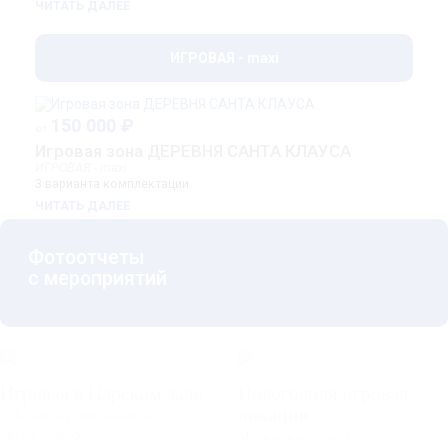
ЧИТАТЬ ДАЛЕЕ
ИГРОВАЯ - maxi
150 000 ₽
от
Игровая зона ДЕРЕВНЯ САНТА КЛАУСА
ИГРОВАЯ - maxi
3 варианта комплектации
ЧИТАТЬ ДАЛЕЕ
Фотоотчеты
с мероприятий
Игровая в Царском зале
Новогодняя игровая
локация
г.Москва, Кремль Измайлово
Московская область
ЧИТАТЬ ДАЛЕЕ