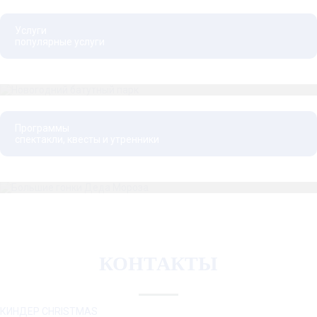
Услуги
популярные услуги
Новогодний батутный парк
Программы
спектакли, квесты и утренники
Большие гонки Деда Мороза
Новогодний квест
Зимняя-зимняя сказка
КОНТАКТЫ
КИНДЕР CHRISTMAS