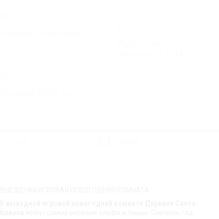
ЧИТАТЬ ДАЛЕЕ
Зимний Спортленд
Wargaming Fest
Москва КВЦ Сокольники
Песочница 2018
ЧИТАТЬ ДАЛЕЕ
Москва, Экспоцентр
ЧИТАТЬ ДАЛЕЕ
Игровая Мэйл ру
Москва, офис Мэйл ру
ЧИТАТЬ ДАЛЕЕ
1
2
NEXT
1 - 5
of
10
ВЫЕЗДНАЯ ИГРОВАЯ НОВОГОДНЯЯ КОМНАТА
В
выездной игровой новогодней комнате Деревня Санта-
Клауса
живут самые веселые эльфы и гномы. Они весь год