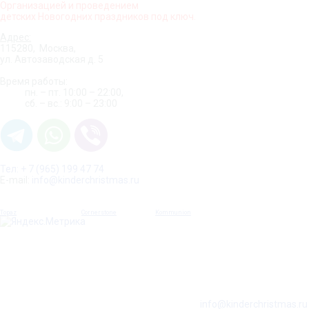
Организацией и проведением
детских Новогодних праздников под ключ.
Адрес:
115280, Москва,
Арктика
Кристмас
ул. Автозаводская д. 5
Время работы:
пн. – пт. 10:00 – 22:00,
сб. – вс.: 9:00 – 23:00
Тел: + 7 (965) 199 47 74
E-mail:
info@
kinderchristmas.ru
Topaz
design framework for
Cornerstone
- © Copyright
Kommunion
, inc.
Организация и проведение детского Новогоднего праздника
Москва
+7(965) 199 4774
KindershowGroup © 2012
E-mail:
info@kinderchristmas.ru