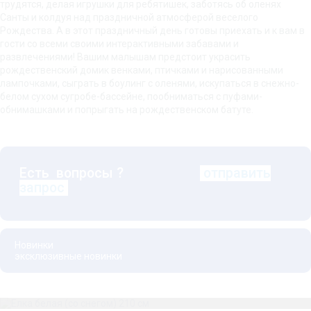
трудятся, делая игрушки для ребятишек, заботясь об оленях
Санты и колдуя над праздничной атмосферой веселого
Рождества. А в этот праздничный день готовы приехать и к вам в
гости со всеми своими интерактивными забавами и
развлечениями! Вашим малышам предстоит украсить
рождественский домик венками, птичками и нарисованными
лампочками, сыграть в боулинг с оленями, искупаться в снежно-
белом сухом сугробе-бассейне, пообниматься с пуфами-
обнимашками и попрыгать на рождественском батуте.
Есть вопросы ?
отправить
запрос
Новинки
эксклюзивные новинки
Елка белая (со снегом) 210 см
Указатель Снеговики