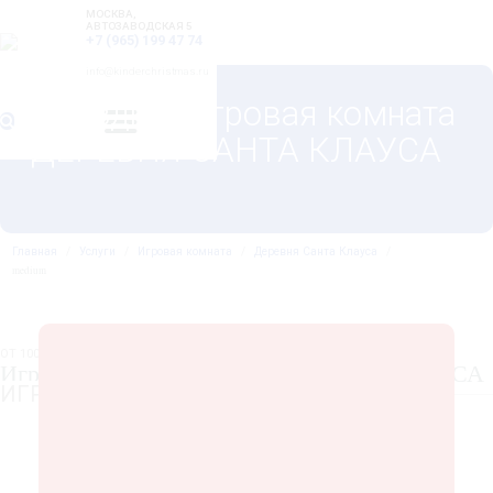
МОСКВА,
АВТОЗАВОДСКАЯ 5
+7 (965) 199 47 74
info@kinderchristmas.ru
выездная игровая комната
ДЕРЕВНЯ САНТА КЛАУСА
Главная
/
Услуги
/
Игровая комната
/
Деревня Санта Клауса
/
medium
ОТ 100 000 РУБ.
Игровая комната ДЕРЕВНЯ САНТА КЛАУСА
ИГРОВАЯ - medium